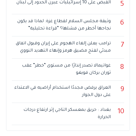
القبض على 10 إسرائيليات عبرن الحدود إلى لبنان
5
وثيقة مجلس السلام لقطاع غزة: لماذا قد يكون
6
نجاحها أخطر من فشلها؟ “قراءة تحليلية”
ترامب يعلن إلغاء الهجوم على إيران وقبول اتفاق
7
مبدئي لفتح مضيق هرمز وإنهاء التهديد النووي
غواتيمالا تصدر إنذارًا من مستوى “خطر” عقب
8
ثوران بركان فويغو
العراق يرفض مجددًا استخدام أراضيه في الاعتداء
9
على دول الجوار
بغداد : حريق بمعسكر التاجي إثر ارتفاع درجات
10
الحرارة