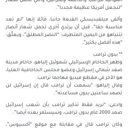
الموالية لترامب والداعمة لإسرائيل، والتي تحمل شعار
“لنجعل أمريكا عظيمة مجددا”.
وألقى ميلفيديسكي القبعة جانبا، قائلا إنها “لم تعد
مناسبة حقا”، قبل أن يرتدي أخرى تحمل شعار أنصار
نتنياهو من اليمين المتطرف: “النصر المطلق”، ويعلّق:
“هذه أفضل بكثير”.
** بدون ترامب
وظهر الحاخام الإسرائيلي شموئيل إلياهو، حاخام مدينة
صفد شمالي إسرائيل وعضو مجلس الحاخامية العليا،
هو الآخر في مقطع فيديو مهاجما ترامب.
وقال إلياهو: “سمعت أن ترامب قال إن إسرائيل لن
تصمد ساعتين بدون مساعدته”.
وادعى: “نريد فقط تذكير ترامب بأن شعب إسرائيل
صمد 2000 عام بدون ترامب، وسيستمر بعده أيضا”.
وكان ترامب قال في مقابلة مع موقع “أكسيوس”،