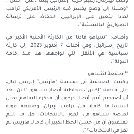
وكتب ليبرمان، زعيم حزب “إسرائيل بيتنا”، على “إكس”:
“وصلنا إلى وضع يفسر فيه الرئيس الأمريكي ترامب
لماذا يتعين على الإيرانيين الحفاظ على ترسانة
الصواريخ الباليستية”.
وأضاف: “نتنياهو قادنا من الكارثة الأمنية الأكبر في
تاريخ إسرائيل، وهي أحداث 7 أكتوبر 2023، إلى كارثة
سياسية هي الأثقل التي نواجهها هنا منذ إقامة
الدولة”.
** صفعة لنتنياهو
وكتبت الصحفية في صحيفة “هآرتس” إيريس ليال،
على منصة “إكس”، مخاطبة أنصار نتنياهو: “الآن بعد
أن أصبحتم أنتم أيضا تدركون أن مذكرة التفاهم تمثل
استسلاما كاملا من ترامب لإيران، وصفعة قوية
لفرصة نتنياهو في الفوز بالانتخابات، هل ما زلتم
تعتقدون أن من حسن الحظ الكبير أن كامالا هاريس لم
تفز في الانتخابات؟”.