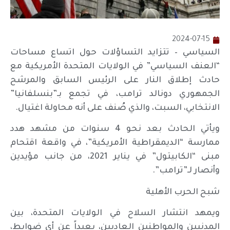
2024-07-15
السياسي – تتزايد التساؤلات حول اتساع مساحات
“العنف السياسي” في الولايات المتحدة الأمريكية مع
حادث إطلاق النار على الرئيس السابق والمرشح
الجمهوري دونالد ترامب، في تجمع بـ”بنسلفانيا”
الانتخابي، السبت، والذي صُنف على أنه محاولة اغتيال.
ويأتي الحادث بعد نحو 4 سنوات من مشهد هدد
ممارسة “الديمقراطية الأمريكية”، في واقعة اقتحام
مبنى “الكابيتول” في يناير 2021، من جانب مؤيدين
وأنصار لـ”ترامب”.
شبح الحرب الأهلية
ويمهد انتشار السلاح في الولايات المتحدة، بين
المدنيين والمواطنين العاديين، بعيداً عن أي ضوابط،