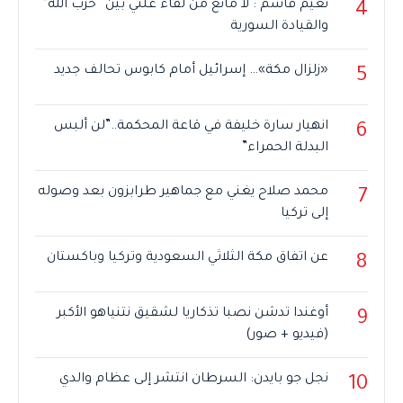
نعيم قاسم : لا مانع من لقاء علني بين “حزب الله”
4
والقيادة السورية
«زلزال مكة»… إسرائيل أمام كابوس تحالف جديد
5
انهيار سارة خليفة في قاعة المحكمة..”لن ألبس
6
البدلة الحمراء”
محمد صلاح يغني مع جماهير طرابزون بعد وصوله
7
إلى تركيا
عن اتفاق مكة الثلاثي السعودية وتركيا وباكستان
8
أوغندا تدشن نصبا تذكاريا لشقيق نتنياهو الأكبر
9
(فيديو + صور)
نجل جو بايدن: السرطان انتشر إلى عظام والدي
10