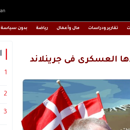
an
ت
تقارير ودراسات
مال وأعمال
رياضة
بدون سياسة
ا
ا العسكرى فى جرينلاند
1
2
3