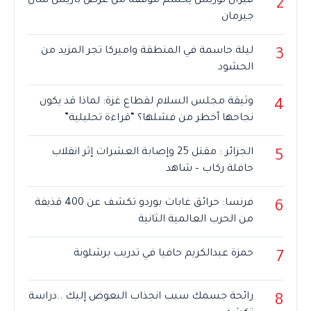
فيران توريس يحسم موقفه من عرض باريس سان
2
جيرمان
ليلة حاسمة في المنطقة واميركا تجر المزيد من
3
الحشود
وثيقة مجلس السلام لقطاع غزة: لماذا قد يكون
4
نجاحها أخطر من فشلها؟ “قراءة تحليلية”
الجزائر : مقتل 25 وإصابة العشرات إثر انقلاب
5
حافلة ركاب – شاهد
فرنسا: حرائق غابات بوردو تكشف عن 400 قذيفة
6
من الحرب العالمية الثانية
حمزة عبدالكريم حافيا في تدريب برشلونة
7
رائحة جسمك سبب انجذاب البعوض إليك ..دراسة
8