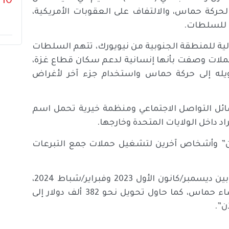
10
 لحركة حماس، والالتفاف على العقوبات الأمريكية،
بة للسلطات.
رالية للمنطقة الجنوبية من نيويورك، تتهم السلطات
حملات وصفت بأنها إنسانية لدعم سكان قطاع غزة،
ويله إلى حركة حماس واستخدام جزء آخر لأغراض
ائل التواصل الاجتماعي ومنظمة خيرية تحمل اسم
د داخل الولايات المتحدة وخارجها.
ن” وأشخاص آخرين لتشغيل حملات جمع التبرعات
وبحسب وثائق القضية، جمع المتهم نحو 600 ألف دولار بين ديسمبر/كانون الأول 2023 وفبراير/شباط 2024،
وتقول السلطات إنه حوّل نحو 116 ألف دولار إلى أحد أعضاء حماس، كما حاول تحويل نحو 382 ألف دولار إلى
ن”.