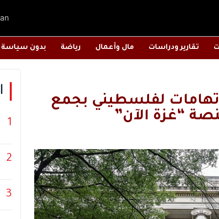
an
ت
تقارير ودراسات
مال وأعمال
رياضة
بدون سياسة
ا
 اتهامات لفلسطيني بجمع
صة “غزة الآن”
1
2
3