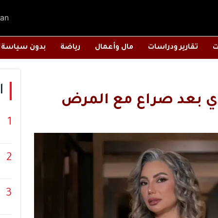
an
ت
تقارير ودراسات
مال وأعمال
رياضة
بدون سياسة
ا
ندي بعد صراع مع المرض
1
2
3