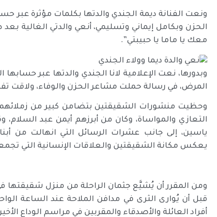
ونعت الفنانة ديمة الجندي والدتها بكلمات مؤثرة عبر ح
الحزن وبكامل إيماني وتسليمي، أنعي والدتي الغالية بعد صر
معك يا ماما يا حبيبتي”.
وبدورها، نعت الإعلامية لانا الجندي والدتها عبر حسابها
المرض، في رسالة حملت مشاعر الحزن والوفاء، ولاقت تفاعل
وحظيت منشورات الشقيقتين بتضامن كبير من زملائهما، 
التعازي والمواساة، وكان من أبرزهم أيمن عبد السلام
ياسين، إلى جانب عشرات الرسائل التي انهالت من أبن
يعكس مكانة الشقيقتين والعلاقات الإنسانية التي تجمعه
ومن المقرر أن يُشيَّع جثمان الراحلة من منزل شقيقتها 
قبل أن يُوارى الثرى في مدافن الملاحة عند الساعة الو
أفراد العائلة والأصدقاء والمقربين في مراسم الوداع الأخير