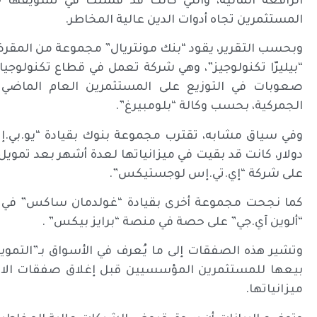
الرافعة المالية، والتي كانت قد فشلت في تسويقه
المستثمرين تجاه أدوات الدين عالية المخاطر.
“بيليرّا تكنولوجيز”، وهي شركة تعمل في قطاع تكنولوجي
صعوبات في التوزيع على المستثمرين العام الماضي
الجمركية، بحسب وكالة “بلومبيرغ”.
دولار، كانت قد بقيت في ميزانياتها لعدة أشهر بعد تم
على شركة “إي.تي.إس لوجستيكس”.
كما نجحت مجموعة أخرى بقيادة “غولدمان ساكس” في 
“ألوين آي.جي” على حصة في منصة “برايز بيكس” .
وتشير هذه الصفقات إلى ما يُعرف في الأسواق بـ”التموي
بيعها للمستثمرين المؤسسيين قبل إغلاق صفقات الاست
ميزانياتها.