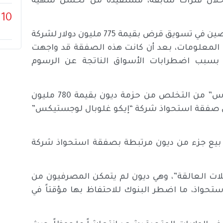
ا خلال فترات سابقة، مستفيدة من تحسن شهية
10
وبحسب التقرير، يقود “بنك مونتريال” مجموعة من المقرضين في تسويق قرض بقيمة 775 مليون دولار لشركة
ا المعلومات، بعد أن كانت هذه الصفقة قد واجهت
 بسبب اضطرابات الأسواق الناتجة عن الرسوم
وفي سياق مشابه، تقترب مجموعة بنوك بقيادة “يو.بي.إس” من التخلص من حزمة ديون بقيمة 780 مليون
ويل صفقة استحواذ شركة “إيكو غلوبال لوجستيكس”
بيع جزء من ديون مرتبطة بصفقة استحواذ شركة
لات العالقة”، وهي ديون لم يتمكن المصرفيون من
حواذ، ما اضطر البنوك للاحتفاظ بها مؤقتاً في