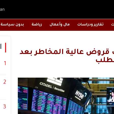
an
ت
تقارير ودراسات
مال وأعمال
رياضة
بدون سياسة
ا
قروض عالية المخاطر بعد
طلب
1
2
3