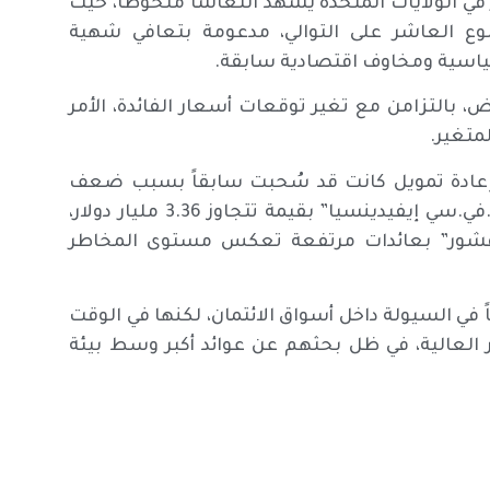
 الولايات المتحدة يشهد انتعاشاً ملحوظاً، حيث
ع العاشر على التوالي، مدعومة بتعافي شهية
وسياسية ومخاوف اقتصادية سابقة.
، بالتزامن مع تغير توقعات أسعار الفائدة، الأمر
متغير.
وإعادة تمويل كانت قد سُحبت سابقاً بسبب ضعف
الطلب، من بينها صفقة إعادة تمويل ضخمة لشركة “إي.في.سي إيفيدينسيا” بقيمة تتجاوز 3.36 مليار دولار،
 لشركة “سابل أوفشور” بعائدات مرتفعة تعكس مستوى المخاطر
 السيولة داخل أسواق الائتمان، لكنها في الوقت
 العالية، في ظل بحثهم عن عوائد أكبر وسط بيئة