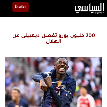
English
200 مليون يورو تفصل ديمبيلي عن
الهلال