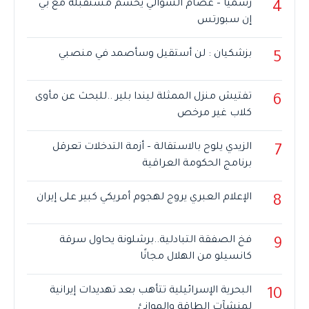
رسميًا – عصام الشوالي يحسم مستقبله مع بي
4
إن سبورتس
بزشكيان : لن أستقيل وسأصمد في منصبي
5
تفتيش منزل الممثلة ليندا بلير ..للبحث عن مأوى
6
كلاب غير مرخص
الزيدي يلوح بالاستقالة – أزمة التدخلات تعرقل
7
برنامج الحكومة العراقية
الإعلام العبري يروج لهجوم أمريكي كبير على إيران
8
فخ الصفقة التبادلية..برشلونة يحاول سرقة
9
كانسيلو من الهلال مجانًا
البحرية الإسرائيلية تتأهب بعد تهديدات إيرانية
10
لمنشآت الطاقة والموانئ