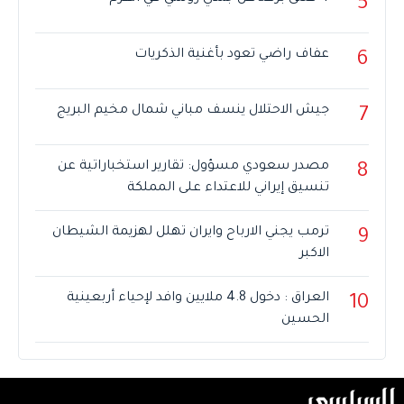
5
عفاف راضي تعود بأغنية الذكريات
6
جيش الاحتلال ينسف مباني شمال مخيم البريج
7
مصدر سعودي مسؤول: تقارير استخباراتية عن
8
تنسيق إيراني للاعتداء على المملكة
ترمب يجني الارباح وايران تهلل لهزيمة الشيطان
9
الاكبر
العراق : دخول 4.8 ملايين وافد لإحياء أربعينية
10
الحسين