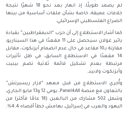
لم يصمد طويلًا، إذ انهار بعد نحو 18 شهرًا نتيجة
خلافات عميقة، خاصة بشأن ملفات أساسية من بينها
الصراع الفلسطيني الإسرائيلي.
كما أشار الاستطلاع إلى أن حزب “الديمقراطيين” بقيادة
يائير غولان سيحصل على 11 مقعدًا في هذا السيناريو،
مقارنة بـ10 مقاعد في حال عدم انضمام آيزنكوت، مقابل
14 مقعدًا في الاستطلاع السابق، في ظل تأثيرات
مرتبطة بعدم تشكيل قائمة ثلاثية تضم بينيت
وآيزنكوت ولابيد.
وأُجري الاستطلاع من قبل معهد “لازار ريسيرتش”
بالتعاون مع منصة Panel4All، يومي 12 و13 مايو الجاري،
وشمل 502 مشارك من البالغين (18 عامًا فأكثر) من
اليهود والعرب في إسرائيل، بهامش خطأ أقصاه 4.4%.