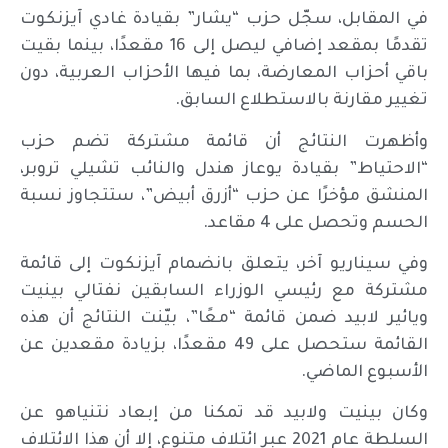
في المقابل، سجّل حزب “يشار” بقيادة غادي آيزنكوت
تقدمًا بمقعد إضافي ليصل إلى 16 مقعدًا، بينما بقيت
باقي أحزاب المعارضة، بما فيها الأحزاب العربية، دون
تغيير مقارنة بالاستطلاع السابق.
وأظهرت النتائج أن قائمة مشتركة تضم حزب
“الاحتياط” بقيادة يوعاز هندل والنائب تشيلي تروبر،
المنشق مؤخرًا عن حزب “أزرق أبيض”، ستتجاوز نسبة
الحسم وتحصل على 4 مقاعد.
وفي سيناريو آخر، يتعلق بانضمام آيزنكوت إلى قائمة
مشتركة مع رئيسي الوزراء السابقين نفتالي بينيت
ويائير لابيد ضمن قائمة “معًا”، بيّنت النتائج أن هذه
القائمة ستحصل على 49 مقعدًا، بزيادة مقعدين عن
الأسبوع الماضي.
وكان بينيت ولابيد قد تمكنا من إبعاد نتنياهو عن
السلطة عام 2021 عبر ائتلاف متنوع، إلا أن هذا الائتلاف