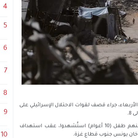
4
5
6
7
8
ان، اليوم الأربعاء، جراء قصف لقوات الاحتلال الإسرائيلي على
9
8.
وذكرت وكالة الأنباء الفلسطينية (وفا) أن 4 مواطنين بينهم طفل (10 أعوام) استُشهدوا، عقب استهداف
10
 خان يونس جنوب قطاع غزة.