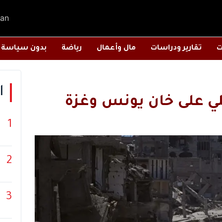
an
ت
تقارير ودراسات
مال وأعمال
رياضة
بدون سياسة
ا
1
2
3