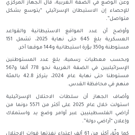
وعن الوضع في الضفة الغربية، قال الجهاز المركزي
للإحصاء إن الاستيطان الإسرائيلي “يتوسع بشكل
متواصل”.
وأوضح أن عدد المواقع الاستيطانية والقواعد
العسكرية بلغ 645 حتى نهاية 2025، تشمل 151
مستوطنة و350 بؤرة استيطانية و144 موقعا آخر.
وبحسب معطيات رسمية، بلغ عدد المستوطنين
الإسرائيليين في الضفة الغربية نحو 778 ألفا و567
مستوطنا حتى نهاية عام 2024، يتركز 42.8 بالمئة
منهم في محافظة القدس.
وأضاف الجهاز أن سلطات الاحتلال الإسرائيلية
استولت خلال عام 2025 على أكثر من 5571 دونما من
أراضي الفلسطينيين عبر أوامر وضع يد واستملاك
وإعلان “أراضي دولة”.
كما وثّق أكثر من 61 ألف اعتداء نفذتها قوات الاحتلال