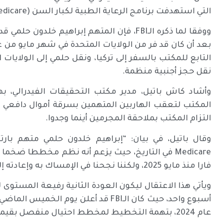
التي استهدفت برنامج الرعاية الطبية لكبار السن (Medicare) في تاريخ الولايات المتحدة.
ووفقا لما ذكره الـFBI، فإن المتهم إبراهيم خ
التابع للمكتب بالسفر إلى تركيا، ونقل حلمي إلى الولايا
نقل حجز أجنبية منظمة.
وأشاد كاش باتيل، مدير مكتب التحقيقات الفيدرالي، ب
المكتب لتعقب الهاربين المتهمين بسرقة أموال دافعي ا
التزام المكتب بملاحقة المجرمين أينما وجدوا.
وقال باتيل، في بيان: “إبراهيم خلدون حلمي متهم بارت
فارا منذ مايو 2025، ولكننا نجحنا في الإمساك به وإعادته إلى العدالة”.
أسبوع واحد، حيث كان الـFBI قد أعلن يو
عام 2024، بتهمة التخطيط لمخطط احتيال منفصل بقيمة تقدر بحوالي 1.3 مليار دولار.