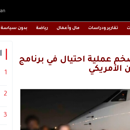
an
ت
تقارير ودراسات
مال وأعمال
رياضة
بدون سياسة
ا
أضخم عملية احتيال في برنامج
 الأمريكي
1
2
3