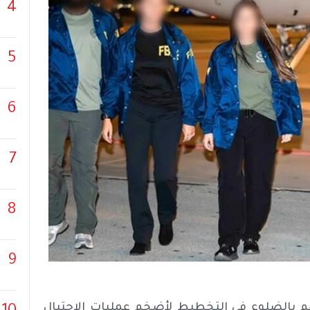
4
5
6
7
8
9
هم بالضلوع في التخطيط لأضخم عمليات الاحتيال