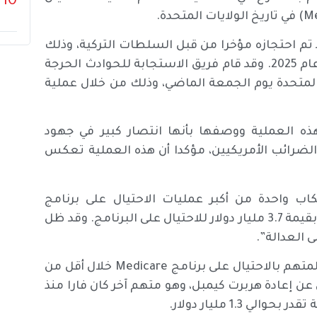
10
لدون حلمي قد تم احتجازه مؤخرا من قبل السلطات التركية، وذلك
بعد أن كان قد فر من الولايات المتحدة في شهر مايو من عام 2025. وقد قام فريق الاستجابة للحوادث الحرجة
ت المتحدة يوم الجمعة الماضي، وذلك من خلال عملية
هذه العملية ووصفها بأنها انتصار كبير في جهود
لضرائب الأمريكيين، مؤكدا أن هذه العملية تعكس
كاب واحدة من أكبر عمليات الاحتيال على برنامج
Medicare في التاريخ، حيث يزعم أنه نظم مخططا ضخما بقيمة 3.7 مليار دولار للاحتيال على البرنامج. وقد ظل
ويأتي هذا الاعتقال ليكون العودة الثانية رفيعة المستوى لمتهم بالاحتيال على برنامج Medicare خلال أقل من
م الخميس الماضي عن إعادة هربرت كيمبل، وهو متهم آخر كان فارا منذ