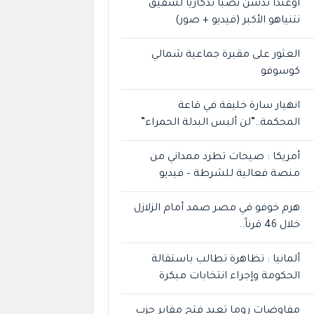
أوغندا تدشن نصبا تذكاريا لشقيق
نتنياهو الأكبر (فيديو + صور)
العثور على مقبرة جماعية شمالي
كوسوفو
انهيار سارة خليفة في قاعة
المحكمة..”لن ألبس البدلة الحمراء”
أمريكا : صيحات تطرد ممداني من
منصة فعالية للشرطة – فيديو
هرم خوفو في مصر صمد أمام الزلازل
خلال 46 قرناً..
ألمانيا : تظاهرة تطالب باستقالة
الحكومة وإجراء انتخابات مبكرة
مفاوضات روما تعيد فتح مقابر حزب