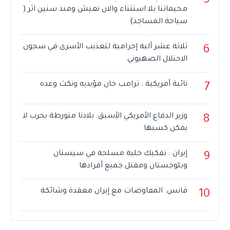
5
مخيماتنا بلا استثناء والان نعيش ومنذ سنين اثر (
سياحة المساجد)
ثلاثة عشر آلية إجرامية لتعذيب الأسرى في سجون
6
الاحتلال الصهيوني
نائبة أمريكية : ترامب خان مؤيديه ونكث وعده
7
وزير الدفاع الأمريكي الأسبق: بلادنا متورطة بحرب لا
8
يمكن كسبها
إيران : تفكيك خلية مسلحة في سيستان
9
وبلوجستان ومقتل جميع أفرادها
فانس: المفاوضات مع إيران معقدة وشائكة
10