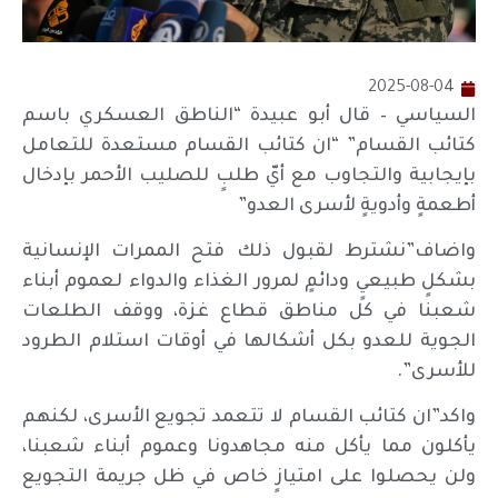
2025-08-04
السياسي – قال أبو عبيدة “الناطق العسكري باسم
كتائب القسام” “ان كتائب القسام مستعدة للتعامل
بإيجابية والتجاوب مع أيّ طلبٍ للصليب الأحمر بإدخال
أطعمةٍ وأدويةٍ لأسرى العدو”
واضاف”نشترط لقبول ذلك فتح الممرات الإنسانية
بشكلٍ طبيعيٍ ودائمٍ لمرور الغذاء والدواء لعموم أبناء
شعبنا في كل مناطق قطاع غزة، ووقف الطلعات
الجوية للعدو بكل أشكالها في أوقات استلام الطرود
للأسرى”.
واكد”ان كتائب القسام لا تتعمد تجويع الأسرى، لكنهم
يأكلون مما يأكل منه مجاهدونا وعموم أبناء شعبنا،
ولن يحصلوا على امتيازٍ خاص في ظل جريمة التجويع