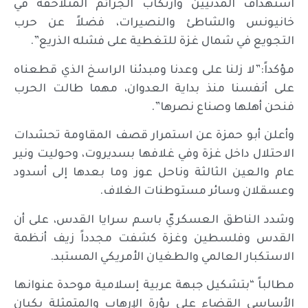
استهداف المدنيين وارتكاب الجرائم المتلاحقة في
خانيونس والشاطئ والنصيرات، فضلاً عن حرب
التجويع في شمال غزة للتغطية على فشله الذريع”.
مؤكداً:”لا زلنا على وعدنا ومبدئنا الراسخ الذي قطعناه
على أنفسنا منذ بداية العدوان، مهما طالت الحرب
فنحن أهلها وصناع نصرها”.
وأعلن أبو حمزة عن استمرار قصف المقاومة تحشدات
الاحتلال داخل غزة وفي غلافها بسديروت، وحوليت ونير
عام والعين الثالثة وناحل عوز وما بعدها إلى أسدود
وعسقلان وسائر مستوطنات الغلاف.
وشدد الناطق العسكريّ باسم سرايا القدس، على أن
القدس وفلسطين وغزة كشفت مجدداً زيف أنظمة
الاستكبار العالمي والطغيان الأمريكي المستبد.
مطالباً “بتشكيل جبهة عربية إسلامية موحدة عنوانها
الأساسي القضاء على بؤرة الإرهاب والمتمثلة بكيان