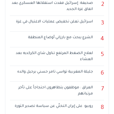
صحيفة: إسرائيل فقدت استقلالها العسكري بعد
2
اتفاق غزة الجديد
اسرائيل تعلن تخفيض عمليات الاغتيال في غزة
3
الشرع يبحث مع بارزاني أوضاع المنطقة
4
لعلاج الضغط المرتفع تناول شاي الكركديه بعد
5
العشاء
جليلة المغربية تواسي تامر حسني برحيل والده
6
العراق : موظفون يتظاهرون احتجاجاً على تأخر
7
مرتباتهم
روبيو: على إيران التخلّي عن سياسة تصدير الثورة
8