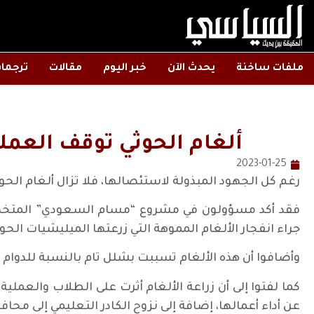
ملفات ساخنة
يحدث الآن
خبر اليوم
مقالات
ترجما
ألغام الحوثي توقف العملي
2023-01-25
رغم كل الجهود المبذولة لاستئصالها، فلا تزال ألغام الحوث
جراء انفجار الألغام المموهة التي زرعتها الميليشيات ال
وأضافوا أن هذه الألغام تسببت بشلل تام بالنسبة للدوام 
كما لفتوا إلى أن زراعة الألغام أثرت على الطلاب والعملي
عن أداء أعمالها، إضافة إلى نزوح الكادر التعليمي إلى محا