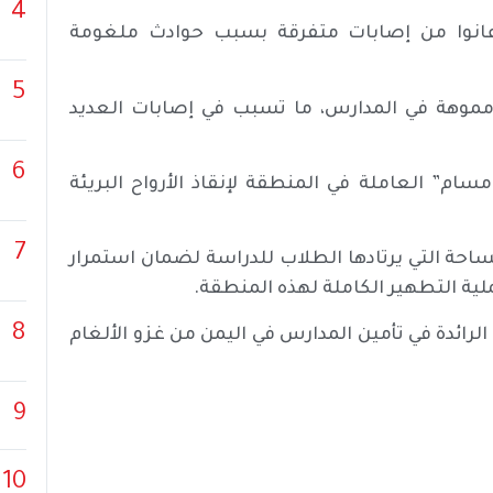
4
د على 107 طلاب وطالبات عانوا من إصابات متفرقة بسبب حوادث ملغومة
5
م مموهة في المدارس، ما تسبب في إصابات العديد
6
ام” العاملة في المنطقة لإنقاذ الأرواح البريئة
7
احة التي يرتادها الطلاب للدراسة لضمان استمرار
لية التطهير الكاملة لهذه المنطقة.
8
رائدة في تأمين المدارس في اليمن من غزو الألغام
9
10