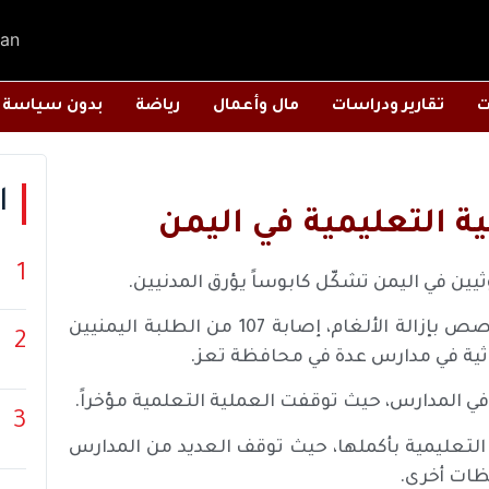
an
ت
تقارير ودراسات
مال وأعمال
رياضة
بدون سياسة
ا
ة التعليمية في اليمن
1
يين في اليمن تشكّل كابوساً يؤرق المدنيين.
فقد أكد مسؤولون في مشروع “مسام السعودي” المتخصص بإزالة الألغام، إصابة 107 من الطلبة اليمنيين
2
حوثية في مدارس عدة في محافظة تعز.
في المدارس، حيث توقفت العملية التعلمية مؤخراً.
3
ة التعليمية بأكملها، حيث توقف العديد من المدارس
فظات أخرى.