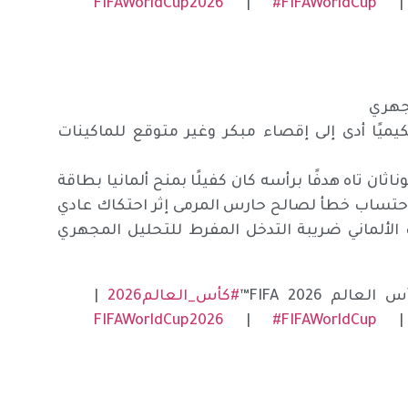
|
#FIFAWorldCup
مجهري
راغواي خطأ تحكيميًا أدى إلى إقصاء مبكر وغير متوقع للماكينات
افع جوناثان تاه هدفًا برأسه كان كفيلًا بمنح ألمانيا بطاقة
 باحتساب خطأ لصالح حارس المرمى إثر احتكاك عادي
الألماني ضريبة التدخل المفرط للتحليل المجهري
#كأس_العالم2026
|
|
#FIFAWorldCup