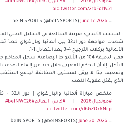
#مونديال2026
|
#كأس_العالم
#FIFAWorldCup2026
#beINWC26
|
pic.twitter.com/2rbFo11v51
June 17, 2026
— beIN SPORTS (@beINSPORTS)
-المنتخب الألماني: ضريبة المبالغة في التحليل التقني ال
شهدت مواجهة دور الـ32 بين ألمانيا وبا
الألمانية بركلات الترجيح 4-3 بعد التعادل 1-1.
ففي الدقيقة 104 من الأشواط الإضافية، سجل المد
التأهل، إلا أن الحكم المغربي جلال جيد قرر إلغاء الهدف
وضعيف جدًا لا يرقى لمستوى المخالفة، ليدفع المنتخب 
الذي يقتل عفوية اللعب.
ملخص مباراة ألمانيا والباراغواي | دور الـ32 – كأس العالم FIFA 2026™
#مونديال2026
|
#كأس_العالم
#FIFAWorldCup2026
#beINWC26
|
pic.twitter.com/d6GZOx6Ncp
June 30, 2026
— beIN SPORTS (@beINSPORTS)