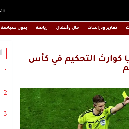
an
ت
تقارير ودراسات
مال وأعمال
رياضة
بدون سياسة
ا
بات ضحايا كوارث التحكيم في كأس
م
1
2
3