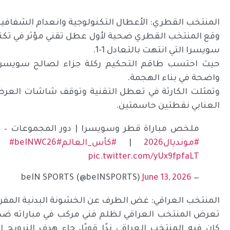
المنتخب القطري: الأعطال التكنولوجية وانعدام الشفافية
وقع المنتخب القطري ضحية لأول عطل تقني مؤثر في تكنو
سويسرا التي انتهت بالتعادل 1-1.
حيث احتسب طاقم التحكيم ركلة جزاء لصالح سويسرا 
واضحة في بناء الهجمة.
وتمثلت الكارثة في تعطل التقنية وتوقف شاشات العرض 
العنابي نقطتين حاسمتين.
ملخص مباراة قطر وسويسرا | دور المجموعات – كأس العال
#مونديال2026
|
#كأس_العالم
#FIFAWorldCup2026
#beINWC26
|
pic.twitter.com/yUx9fpfaLT
June 13, 2026
— beIN SPORTS (@beINSPORTS)
المنتخب العراقي: غض الطرف عن الخشونة البدنية المفر
كان فيه المنتخب العراقي ندًا قويًا، جاء هدف النرويج