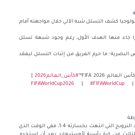
لوجيا كشف التسلل شبه الآلي خلال مواجهته أمام
جاء منها الهدف الأول، رغم وجود شبهة تسلل
البصرية؛ ما حرم الفريق من إثبات التسلل ليفقد
م FIFA 2026™
#كأس_العالم2026
|
|
#FIFAWorldCup
طة
تعرض المنتخب العراقي لظلم فني مركب في مباراته ضد النرويج التي انتهت بخسارته 4-1، ففي الوقت الذي
 الثالث من كرة رأسية لأوستيغارد بعد أن استخدم