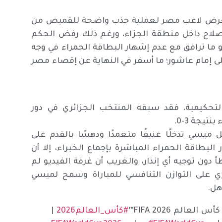
رة تعرض لاعب مصر لعملية جذب واضحة للقميص من
صلاح داخل منطقة الجزاء، ورغم ذلك رفض الحكم
 ما ترافق مع عدم إشهار البطاقة الحمراء في وجه
 على إمام عاشور؛ ما أسفر في النهاية عن إقصاء مصر
لتحكيمية، فقد سبقه المنتخب الجزائري في دور
يجة 3-0.
ني ليونيل ميسي تدخلًا عنيفًا متعمدًا ودهسًا بالقدم على
بطاقة الحمراء المباشرة بإجماع الخبراء، إلا أن
ون توجيه أي إنذار، والغريب أن غرفة الفيديو لم
ري على التوازن التنافسي للمباراة وسمح لميسي
هل.
الم FIFA 2026™
#كأس_العالم2026
|