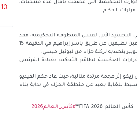
كوارث التحكيمية التي عصفت بآمال عدة منتخبات،
10
 قرارات الحكام.
 الأرجنتيني التجسيد الأبرز لفشل المنظومة التحكيمية، فقد
قدم الفراعنة أداء تكتيكيًا مبهرًا وتقدموًا في النتيجة بهدفين نظيفين عن طريق ياسر إبراهيم في الدقيقة 15
قرارات العكسية لطاقم التحكيم بقيادة الفرنسي
كو إثر هجمة مرتدة مثالية، حيث عاد حكم الفيديو
كاك تقديري بسيط للغاية بعيد عن منطقة الجزاء في بداية بناء
عالم FIFA 2026™
#كأس_العالم2026