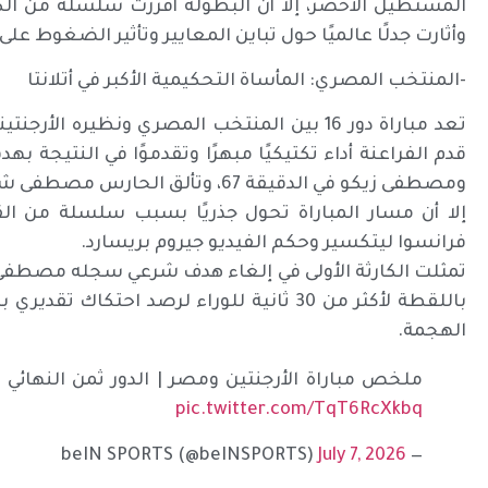
المستطيل الأخضر، إلا أن البطولة أفرزت سلسلة من ال
وأثارت جدلًا عالميًا حول تباين المعايير وتأثير الضغوط على
-المنتخب المصري: المأساة التحكيمية الأكبر في أتلانتا
تعد مباراة دور 16 بين المنتخب المصري ونظيره
ومصطفى زيكو في الدقيقة 67، وتألق الحارس مصطفى شوبير بتصديه لركلة جزاء من ليونيل ميسي.
إلا أن مسار المباراة تحول جذريًا بسبب سلسلة من ال
فرانسوا ليتكسير وحكم الفيديو جيروم بريسارد.
تمثلت الكارثة الأولى في إلغاء هدف شرعي سجله مصطفى زي
باللقطة لأكثر من 30 ثانية للوراء لرصد احت
الهجمة.
ملخص مباراة الأرجنتين ومصر | الدور ثمن النهائي – كأس ال
pic.twitter.com/TqT6RcXkbq
July 7, 2026
— beIN SPORTS (@beINSPORTS)