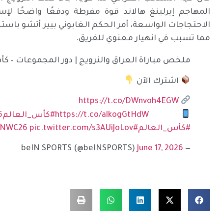
المهاجم إيرلينغ هالاند قوة مفرطة ودفعًا واضحًا لإس
الاحتجاجات الواسعة، أمر الحكم الغابوني بيير أتشو با
مما تسبب في انهيار معنوي للفريق.
ملخص مباراة العراق والنرويج | دور المجموعات – كأس العالم
اشترك الآن
https://t.co/DWnvoh4EGW
https://t.co/alkogGtHdW
#كأس_العالم2026
#كأس_العالم
#FIFAWorldCup2026
pic.twitter.com/s3AUiJoLov
INWC26
June 17, 2026
— beIN SPORTS (@beINSPORTS)