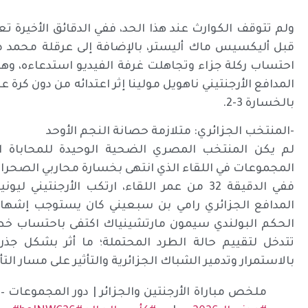
ولم تتوقف الكوارث عند هذا الحد، ففي الدقائق الأخي
قبل أليكسيس ماك أليستر، بالإضافة إلى عرقلة محمد 
احتساب ركلة جزاء وتجاهلت غرفة الفيديو استدعاءه، وهو
المدافع الأرجنتيني ناهويل مولينا إثر اعتدائه من دون كرة
بالخسارة 3-2.
-المنتخب الجزائري: متلازمة حصانة النجم الأوحد
لم يكن المنتخب المصري الضحية الوحيدة للمحاباة ا
المجموعات في اللقاء الذي انتهى بخسارة محاربي الصحراء بنت
ففي الدقيقة 32 من عمر اللقاء، ارتكب الأرجنتي
المدافع الجزائري رامي بن سبعيني كان يستوجب إشهار ال
الحكم البولندي سيمون مارتشينياك اكتفى باحتساب خطأ د
تتدخل لتقييم حالة الطرد المحتملة؛ ما أثر بشكل جذ
بالاستمرار وتدمير الشباك الجزائرية والتأثير على مسار التأ
ملخص مباراة الأرجنتين والجزائر | دور المجموعات – كأس الع