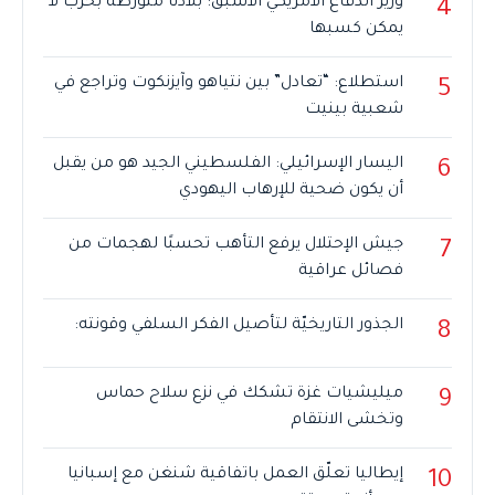
وزير الدفاع الأمريكي الأسبق: بلادنا متورطة بحرب لا
4
يمكن كسبها
استطلاع: “تعادل” بين نتياهو وآيزنكوت وتراجع في
5
شعبية بينيت
اليسار الإسرائيلي: الفلسطيني الجيد هو من يقبل
6
أن يكون ضحية للإرهاب اليهودي
جيش الإحتلال يرفع التأهب تحسبًا لهجمات من
7
فصائل عراقية
الجذور التاريخيّة لتأصيل الفكر السلفي وقونته:
8
ميليشيات غزة تشكك في نزع سلاح حماس
9
وتخشى الانتقام
إيطاليا تعلّق العمل باتفاقية شنغن مع إسبانيا
10