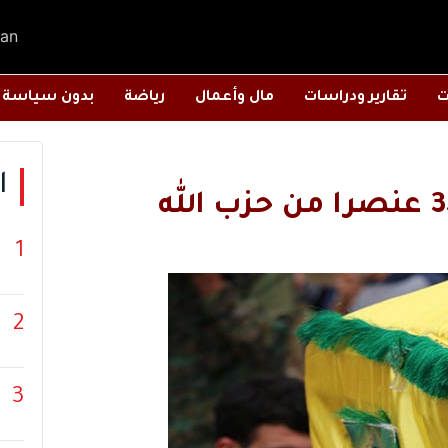
an
ت
تقارير ودراسات
مال وأعمال
رياضة
بدون سياسة
ا
1
2
3