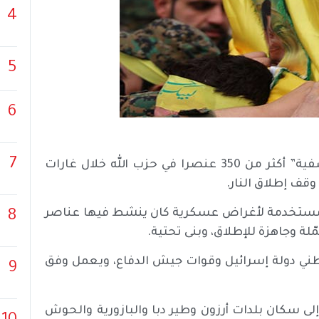
4
5
6
7
أعلن الجيش الإسرائيلي، اليوم الثلاثاء، أنه تمكن من “تصفية” أكثر من 350 عنصرا في حزب الله خلال غارات
ي مستخدمة لأغراض عسكرية كان ينشط فيها عناصر
8
ة وجاهزة للإطلاق، وبنى تحتية.
ني دولة إسرائيل وقوات جيش الدفاع، ويعمل وفق
9
لى سكان بلدات أرزون وطير دبا والبازورية والحوش