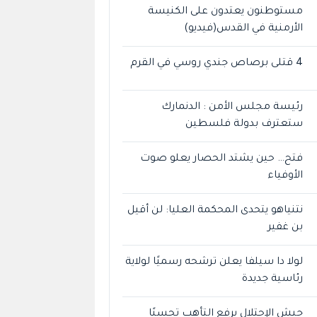
مستوطنون يعتدون على الكنيسة
الأرمنية في القدس(فيديو)
4 قتلى برصاص جندي روسي في القرم
رئيسة مجلس الأمن : الدنمارك
ستعترف بدولة فلسطين
فتح… حين يشتد الحصار يعلو صوت
الأوفياء
نتنياهو يتحدى المحكمة العليا: لن أقيل
بن غفير
لولا دا سيلفا يعلن ترشحه رسميًا لولاية
رئاسية جديدة
جيش الإحتلال يرفع التأهب تحسبًا