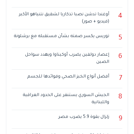
أوغندا تدشن نصبا تذكاريا لشقيق نتنياهو الأكبر
4
(فيديو + صور)
توريس يكسر صمته بشأن مستقبله مع برشلونة
5
إعصار دولفين يضرب أوكيناوا ويهدد سواحل
6
الصين
أفضل أنواع الخبز الصحي وفوائدها للجسم
7
الجيش السوري يستنفر على الحدود العراقية
8
واللبنانية
زلزال بقوة 5.9 يضرب مصر
9