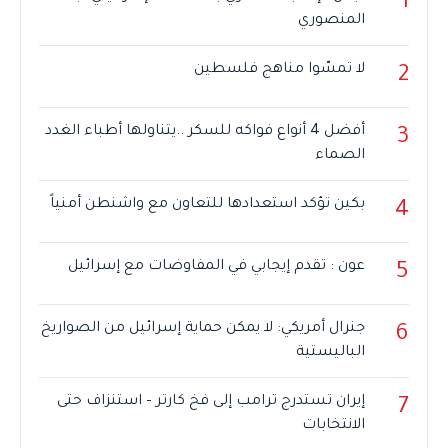
1
المنصوري
لا تمسّوا مناهج فلسطين
2
أفضل 4 أنواع فواكه للسكر ..يتناولها أطباء الغدد
3
الصماء
بكين تؤكد استعدادها للتعاون مع واشنطن أمنياً
4
عون : تقدم إيجابي في المفاوضات مع إسرائيل
5
جنرال أمريكي: لا يمكن حماية إسرائيل من الصواريخ
6
الباليستية
إيران تستدرج ترامب إلى فخ كارتر – استنزاف حتى
7
الانتخابات