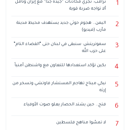
ترامب: نجري محادثات “جيدة جداً” مع إيران ونأمل
1
ألا تواجه ضربة قوية
اليمن… هجوم حوثي جديد يستهدف محيط مدينة
2
مأرب (فيديو)
سموتريتش: سنبقى في لبنان حتى “القضاء التام”
3
على حزب الله
بكين تؤكد استعدادها للتعاون مع واشنطن أمنياً
4
نيكي ميناج تهاجم المستشار فاوتشي وتسخر من
5
إرثه
فتح… حين يشتد الحصار يعلو صوت الأوفياء
6
لا تمسّوا مناهج فلسطين
7