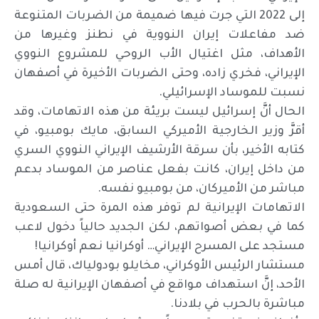
إلى 2022 التي جرت فيها ضميمة من الضربات المتنوعة
ضد مفاعلات إيران النووية في نطنز وغيرها من
الأهداف، مثل اغتيال الأب الروحي للمشروع النووي
الإيراني، فخري زاده، وحتى الضربات الأخيرة في أصفهان
نسبت للموساد الإسرائيلي.
الحال أنَّ إسرائيل ليست بريئة من هذه الاتهامات، وقد
أقرَّ وزير الخارجية الأميركي السابق، مايك بومبيو، في
كتابه الأخير، بأن سرقة الأرشيف الإيراني النووي السري
من داخل إيران، كانت بفعل عناصر من الموساد بدعم
مباشر من الأميركان، من بومبيو نفسه.
الاتهامات الإيرانية لم توفر هذه المرة حتى السعودية
كما في بعض أصواتهم، لكن الجديد حالياً دخول لاعب
مستجد على المسرح الإيراني… أوكرانيا نعم أوكرانيا!
مستشار الرئيس الأوكراني، مخايلو بودولياك، قال أمس
الأحد، إنَّ استهداف مواقع في أصفهان الإيرانية له صلة
مباشرة بالحرب في بلادنا.