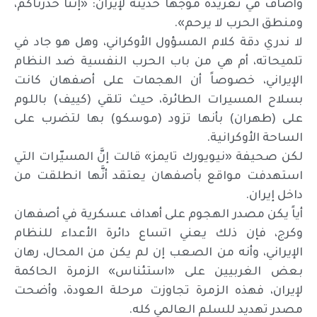
وأضاف في تغريدة موجهاً حديثه لإيران: «إننا حذرناكم،
ومنطق الحرب لا يرحم».
لا ندري دقة كلام المسؤول الأوكراني، وهل هو جاد في
تلميحاته، أم هي من باب الحرب النفسية ضد النظام
الإيراني، خصوصاً أن الهجمات على أصفهان كانت
بسلاح المسيرات الطائرة، حيث تلقي (كييف) باللوم
على (طهران) بأنها تزود (موسكو) بها لتضرب على
الساحة الأوكرانية.
لكن صحيفة «نيويورك تايمز» قالت إنَّ المسيّرات التي
استهدفت مواقع بأصفهان يعتقد أنَّها انطلقت من
داخل إيران.
أياً يكن مصدر الهجوم على أهداف عسكرية في أصفهان
وكرج، فإن ذلك يعني اتساع دائرة الأعداء للنظام
الإيراني، وأنه من الصعب إن لم يكن من المحال، رهان
بعض الغربيين على «استئناس» الزمرة الحاكمة
لإيران، فهذه الزمرة تجاوزت مرحلة العودة، وأضحت
مصدر تهديد للسلم العالمي كله.