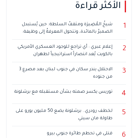
الأكثر قراءة
شيخُ المُضِيرَة ومثقفُ السلطة: حين يُستبدل
1
الضميرُ بالمائدة، وتتحول المعرفةُ إلى وظيفة:
إعلام عبري : أي تراجع للوجود العسكري الأمريكي
2
بالكويت يُعد انتصاراً استراتيجياً لطهران
الاحتلال ينذر سكان في جنوب لبنان بعد مصرع 3
3
من جنوده
توريس يكسر صمته بشأن مستقبله مع برشلونة
4
لخطف رودري.. برشلونة يضع 50 مليون يورو على
5
طاولة مان سيتي
قتلى في تحطم طائرة جنوبي بيرو
6