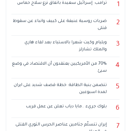
ترامب: إسرائيل سعيدة باتفاق نزع سلاح حماس
1
ضربات روسية عنيفة على كييف وانباء عن سقوط
2
قتلى
ويليام وكيت شعرا بالاستياء بعد لقاء هاري
3
والملك تشارلز
70% من الأمريكيين يعتقدون أن الاقتصاد في وضع
4
سيئ
تتضمن بنية الطاقة: خطة قصف شديد على ايران
5
لمدة اسبوعين
بلوك جريء ..مايا دياب تعلن عن عمل قريب
6
إيران تتسلّم جثامين عناصر الحرس الثوري القتلى
7