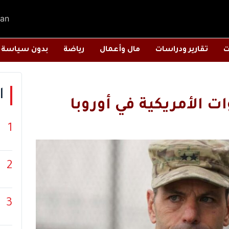
an
ت
تقارير ودراسات
مال وأعمال
رياضة
بدون سياسة
ا
ات الأمريكية في أوروبا
1
2
3