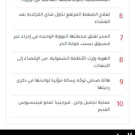
الفلسطينية دبلوماسيتها الثقافية في أوروبا؟
لعلاج الضغط المرتفع تناول شاي الكركديه بعد
6
العشاء
المجر تغلق محطتها النووية الوحيدة في إجراء غير
7
مسبوق بسبب موجة الحر
الهوية وإرث الأنظمة الشمولية: من الإقصاء إلى
8
الانبعاث.
هالة صدقي توجّه رسالة مؤثرة لوالدتها في ذكرى
9
رحيلها
عملية تجميل وخرز.. فيرجينيا تمحو فينيسيوس
10
القديم