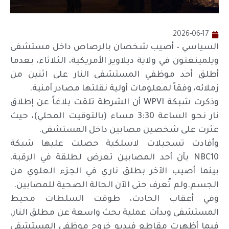
2026-06-17
السياسي – أصيب شخصان بالرصاص داخل مستشفى
ويلمينغتون في ولاية ديلاوير الأمريكية، الثلاثاء، بعدما
أطلق أحد موظفي المستشفى النار على اثنين من
زملائه، وفقاً لمعلومات أولية نقلتها مصادر أمنية.
وذكرت شبكة WPVI أن الشرطة تلقت بلاغاً عن إطلاق
نار نحو الساعة 3:30 مساء (بالتوقيت المحلي)، حيث
عثرت على شخصين مصابين داخل المستشفى.
وأفادت تسجيلات لاسلكية حصلت عليها شبكة
NBC10 بأن أحد المصابين تعرض لطلقة في الرقبة،
بينما أصيب الآخر بطلق ناري في الجزء العلوي من
الجسم.ولم تُعرف حتى الآن الحالة الصحية للمصابين.
وفي أعقاب الحادث، طوقت السلطات محيط
المستشفى وبدأت عملية بحث واسعة عن مطلق النار،
فيما أظهرت مقاطع فيديو خروج موظفي المستشفى