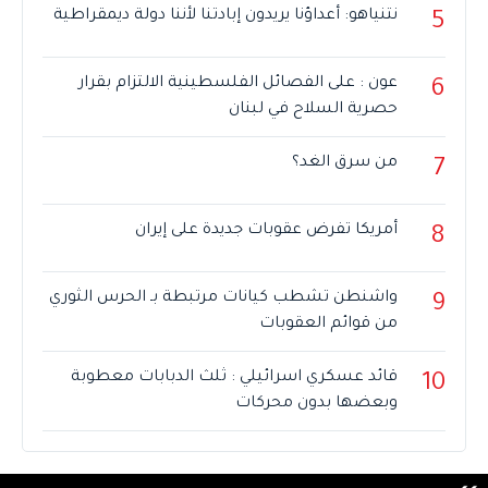
نتنياهو: أعداؤنا يريدون إبادتنا لأننا دولة ديمقراطية
5
عون : على الفصائل الفلسطينية الالتزام بقرار
6
حصرية السلاح في لبنان
من سرق الغد؟
7
أمريكا تفرض عقوبات جديدة على إيران
8
واشنطن تشطب كيانات مرتبطة بـ الحرس الثوري
9
من قوائم العقوبات
قائد عسكري اسرائيلي : ثلث الدبابات معطوبة
10
وبعضها بدون محركات