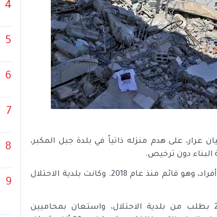
4
5
6
7
 عرار، على هدم منزله ذاتياً في بلدة جبل المكبر،
8
 البناء دون ترخيص.
ويقع المنزل على مساحة 80 متراً مربعاً، ويقطنه سبعة أفراد، وهو قائم منذ عام 2018. وكانت بلدية الاحتلال
9
وقال “عرار” إنه تقدم بخرائط تنظيم للبناء عام 2014 بطلب من بلدية الاحتلال، واستعان بمحاميين