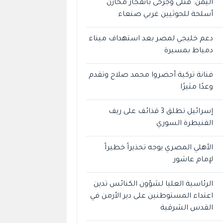
اليمن: قتلى وجرحى بانفجار مخازن
أسلحة للحوثيين غربي صنعاء
دعم خليجي لمصر بعد استهداف ميناء
دمياط بمسيرة
فنانة تركية:أحضروا محمد صلاح وتقدم
وعدًا مثيرًا
إسرائيل تطلق 3 قذائف على ريف
القنيطرة السوري
الأهلي المصري يوجه تحذيراً خطيراً
لإمام عاشور
الرئاسية العليا لشؤون الكنائس تدين
اعتداء المستوطنين على دير الأرمن في
القدس الشرقية