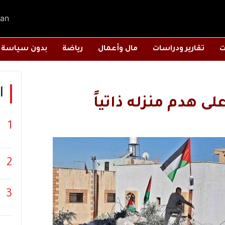
an
ت
تقارير ودراسات
مال وأعمال
رياضة
بدون سياسة
ا
لى هدم منزله ذاتياً
1
2
3