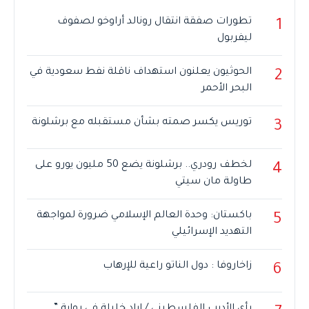
تطورات صفقة انتقال رونالد أراوخو لصفوف
1
ليفربول
الحوثيون يعلنون استهداف ناقلة نفط سعودية في
2
البحر الأحمر
توريس يكسر صمته بشأن مستقبله مع برشلونة
3
لخطف رودري.. برشلونة يضع 50 مليون يورو على
4
طاولة مان سيتي
باكستان: وحدة العالم الإسلامي ضرورة لمواجهة
5
التهديد الإسرائيلي
زاخاروفا : دول الناتو راعية للإرهاب
6
رأي الأديب الفلسطيني / إياد خليلة في رواية ”