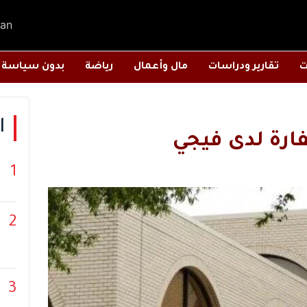
an
ت
تقارير ودراسات
مال وأعمال
رياضة
بدون سياسة
ا
فارة لدى فيجي
1
2
3