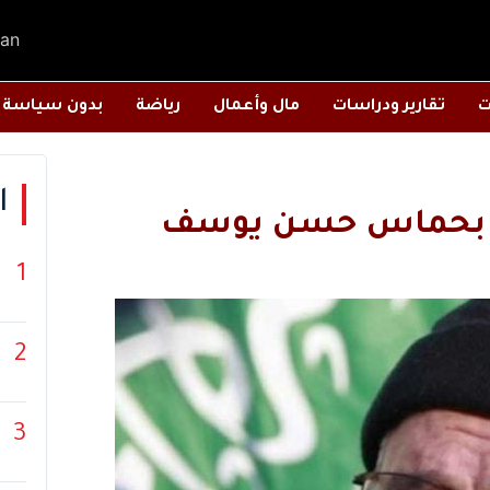
an
ت
تقارير ودراسات
مال وأعمال
رياضة
بدون سياسة
ا
ادي بحماس حسن يوسف
1
2
3