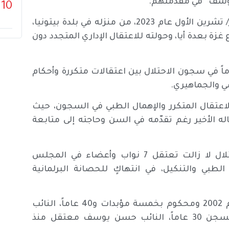
سف” في مقدّمتهم.
10
وكانت قوات الاحتلال اعتقلت يوسف (71 عاما) في أكتوبر/ تشرين الأول عام 2023، من منزله في بلدة بيتونيا،
غزة بعدة أيا، وحولته للاعتقال الإداري المتجدد دون
الشيخ “يوسف” خلال مسيرته ما يزيد على 24 عاماً في سجون الاحتلال بين اعتقالات متكررة وأحكام
ي والجماهيري.
عتقال المتكرر والإهمال الطبي في السجون، حيث
 الأخير رغم تقدّمه في السن وحاجته إلى متابعة
ورغم الإفراج عن النائب “يوسف”، إلا أنَّ سلطات الاحتلال لا زالت تعتقل 7 نواب وأعضاء في المجلس
لطبي والتنكيل، في انتهاكٍ للحصانة البرلمانية
والنواب المُعتقلون هُم: مروان البرغوثي معتقل منذ عام 2002 ومحكوم بخمسة مؤبدات و40 عاماً، النائب
أحمد سعدات معتقل منذ عام 2006 ويقضي حكماً بالسجن 30 عاماً، النائب حسن يوسف معتقل منذ