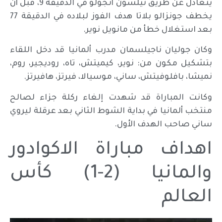
يتعادل عن طريق نيلسون أنجولو في الدقيقة 9، قبل أن
يخطف جونزالو بلاتا هدف الفوز لبلاده في الدقيقة 77
بعد استغلال خطأ من مانويل نوير.
وكان جوليان ناجيلسمان مدرب ألمانيا قد دخل اللقاء
بتشكيل مكون من: نوير، كيميتش، تاه، روديجير، روم،
نميشا، بافلوفيتش، ساني، موسيالا، فيرتز، هافيرتز.
وكانت المباراة قد شهدت إلغاء ركلة جزاء لصالح
منتخب ألمانيا في بداية الشوط الثاني بعد عرقلة ليروي
ساني صاحب الهدف الأول.
اهداف مباراة الاكوادور
والمانيا (2-1) كأس
العالم