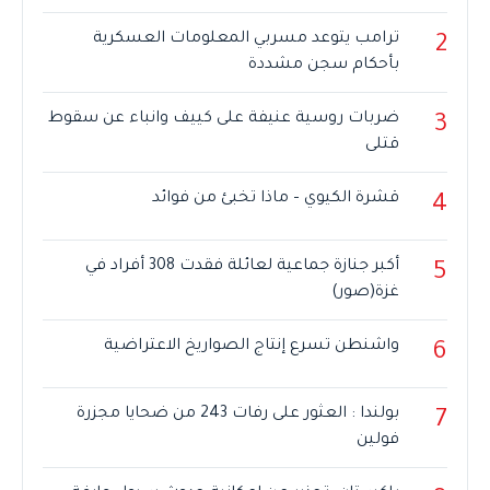
ترامب يتوعد مسربي المعلومات العسكرية
2
بأحكام سجن مشددة
ضربات روسية عنيفة على كييف وانباء عن سقوط
3
قتلى
قشرة الكيوي – ماذا تخبئ من فوائد
4
أكبر جنازة جماعية لعائلة فقدت 308 أفراد في
5
غزة(صور)
واشنطن تسرع إنتاج الصواريخ الاعتراضية
6
بولندا : العثور على رفات 243 من ضحايا مجزرة
7
فولين