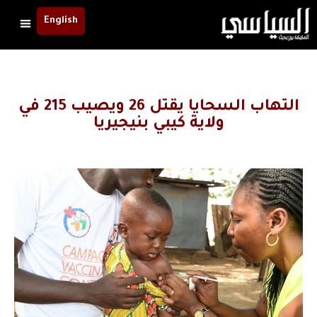
English
التهاب السحايا يقتل 26 ويصيب 215 في
ولاية كيبي بنيجيريا