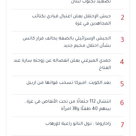
تصعيد بجنوب لبنان
جيش الإحتلال يعلن اغتيال قيادي بكتائب
2
المجاهدين في غزة
الجيش الإسرائيلي بالضفة يخالف قرار كاتس
3
بشأن احتلال مخيم جديد
حمدي الميرغني يعلن انفصاله عن زوجته سارة عبد
4
الفتاح
بعد الكويت: اميركا تسحب قواتها من اربيل
5
انتشال 112 جثمانًا من تحت الأنقاض في غزة…
6
بينهم 40 طفلًا و38 امرأة
زاخاروفا : دول الناتو راعية للإرهاب
7