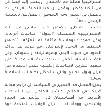
استراتيجياً معلناً مع باكستان، وينضم إليه أيضاً كل
من تركيا وقطر. ويقول إن هذا التحالف الرباعي بدأ
بالفعل في التبلور، ومن المتوقع أن يعلن عن تأسيسه
الرسمي لاحقاً.
بحسب العاطي، يتضمن جزء أساسي من تلك
الاستراتيجية المستقلة “احتواء” اتفاقيات أبراهام،
وبذل جهود دبلوماسية مكثفة لما يُعرّفه بـ”تطهير
المنطقة من الوجود الإسرائيلي”، مع التركيز على مراكز
النفوذ في جنوب اليمن وصوماليلاند والسودان. وفي
الوقت نفسه، تعمل الدبلوماسية السعودية على
تمهيد الطريق لاتفاقيات إقليمية لعدم الاعتداء بين
إيران ودول الخليج، والتي ستحظى بضمانات إسلامية
ودولية.
يعزو المحلل هذا التغيير في السياسة إلى تراجع مكانة
أمريكا في العالم. ويشير العاطي إلى الانسحاب
الأمريكي من أفغانستان كأول مؤشر على انحدار
واشنطن. ووفقًا له، لا تزال الولايات المتحدة قوة