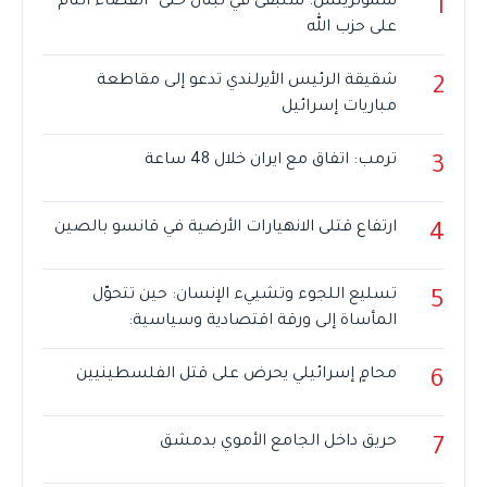
سموتريتش: سنبقى في لبنان حتى “القضاء التام”
1
على حزب الله
شقيقة الرئيس الأيرلندي تدعو إلى مقاطعة
2
مباريات إسرائيل
ترمب: اتفاق مع ايران خلال 48 ساعة
3
ارتفاع قتلى الانهيارات الأرضية في قانسو بالصين
4
تسليع اللجوء وتشييء الإنسان: حين تتحوّل
5
المأساة إلى ورقة اقتصادية وسياسية:
محامٍ إسرائيلي يحرض على قتل الفلسطينيين
6
حريق داخل الجامع الأموي بدمشق
7