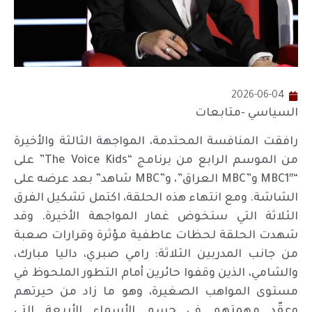
2026-06-04
السياسي -متابعات
رافقت المنافسة المحتدمة، المواجهة الثالثة والأخيرة
من الموسم الرابع من برنامج “The Voice Kids” على
“MBC1″ و”MBC العراق”، و”MBC شاهد” بعد عرضه على
الشاشة. ومع انتهاء هذه الحلقة، اكتمل تشكيل الفرق
الثلاثة التي ستخوض غمار المواجهة الأخيرة. وقد
شهدت الحلقة لحظات عاطفية مؤثرة وقرارات صعبة
من جانب المدربين الثلاثة: رامي صبري، داليا مبارك،
والشامي، الذين وقفوا حائرين أمام التطور الملحوظ في
مستوى المواهب الصغيرة، وهو ما زاد من حيرتهم
وعقّد مهمتهم في حسم الأسماء الأربعة التي