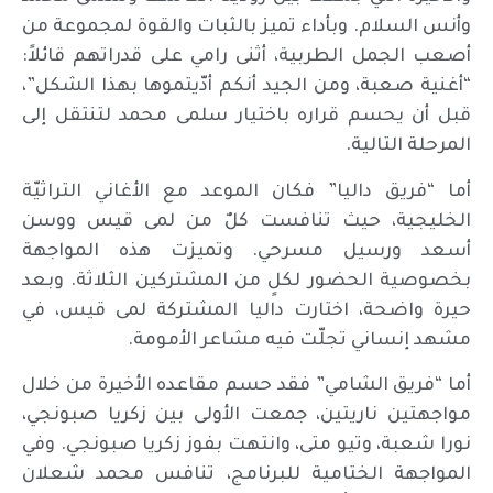
وأنس السلام. وبأداء تميز بالثبات والقوة لمجموعة من
أصعب الجمل الطربية، أثنى رامي على قدراتهم قائلاً:
“أغنية صعبة، ومن الجيد أنكم أدّيتموها بهذا الشكل”،
قبل أن يحسم قراره باختيار سلمى محمد لتنتقل إلى
المرحلة التالية.
أما “فريق داليا” فكان الموعد مع الأغاني التراثيّة
الخليجية، حيث تنافست كلٌ من لمى قيس ووسن
أسعد ورسيل مسرحي. وتميزت هذه المواجهة
بخصوصية الحضور لكلٍ من المشتركين الثلاثة. وبعد
حيرة واضحة، اختارت داليا المشتركة لمى قيس، في
مشهد إنساني تجلّت فيه مشاعر الأمومة.
أما “فريق الشامي” فقد حسم مقاعده الأخيرة من خلال
مواجهتين ناريتين، جمعت الأولى بين زكريا صبونجي،
نورا شعبة، وتيو متى، وانتهت بفوز زكريا صبونجي. وفي
المواجهة الختامية للبرنامج، تنافس محمد شعلان