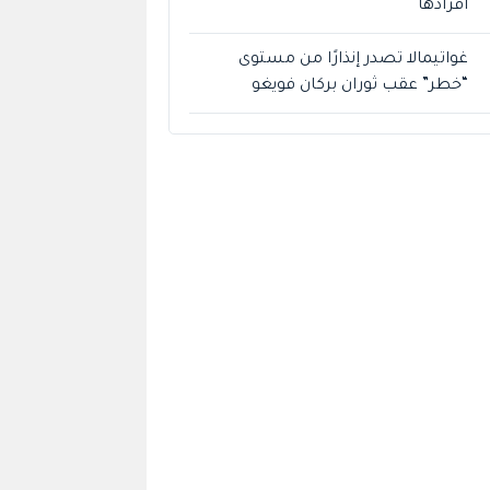
أفرادها
غواتيمالا تصدر إنذارًا من مستوى
“خطر” عقب ثوران بركان فويغو