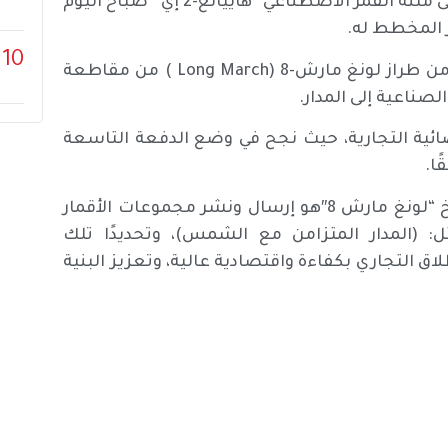
وأطلق صاروخ حامل من طراز “لونغ مارش-4 بي” يحمل على متنه القمر الاصطناعي “هاييانغ-2 إي” صباح اليوم
ر المخطط له.
10
وفي منتصف مايو الماضي أطلقت الصين بنجاح صاروخًا من طراز لونغ مارش-8 (Long March ) من مقاطعة
لصناعية إلى المدار.
ائية التجارية، حيث نجح في وضع الدفعة التاسعة
ا.
وبحسب الخبراء، فإن الهدف الأساسي من إطلاق صواريخ “لونغ مارش 8″هو إرسال ونشر مجموعات الأقمار
ل: (المدار المتزامن مع الشمس)، وتحديدًا تلك
ق التجاري بكفاءة واقتصادية عالية، وتعزيز البنية