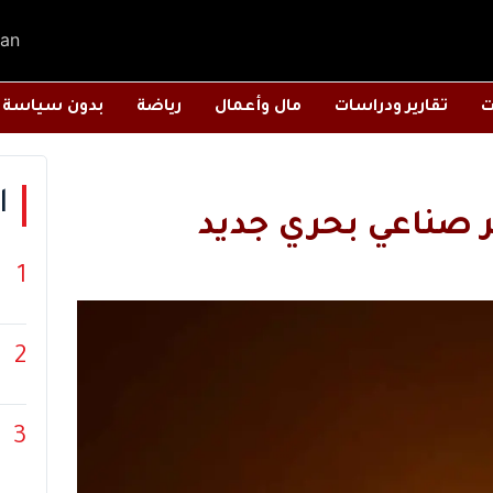
an
ت
تقارير ودراسات
مال وأعمال
رياضة
بدون سياسة
ا
 صناعي بحري جديد
1
2
3