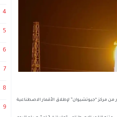
4
5
6
7
8
ار من مركز “جيوتشيوان” لإطلاق الأقمار الاصطناعية
9