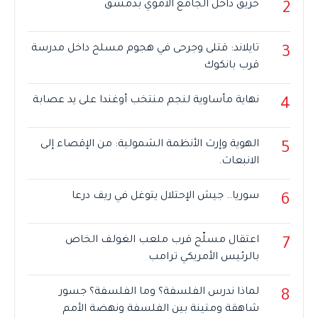
حريق داخل الجامع الأموي بدمشق
2
تايلاند: قتلى وجرحى في هجوم مسلح داخل مدرسة
3
قرب بانكوك
نهاية مأساوية لنجم منتخب أوغندا على يد عصابة
4
الهوية وإرث الأنظمة الشمولية: من الإقصاء إلى
5
الانبعاث.
سوريا.. جيش الإحتلال يتوغل في ريف درعا
6
اعتقال مسلّح قرب ملعب الغولف الخاص
7
بالرئيس الأمريكي ترامب
لماذا ندرس الفلسفة؟ وما الفلسفة؟ جسور
8
شاهقة ومتينة بين الفلسفة ونهضة الأمم