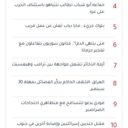
جماعة أبو شباب تطالب نتنياهو باستئناف الحرب
4
على غزة
بلوك جريء ..مايا دياب تعلن عن عمل قريب
5
متى ينتهي الدم؟.. فنانون سوريون يتفاعلون مع
6
تفجير جرمانا
أزمة الذخائر تشعل مواجهة بين ترامب وهيغسيث
7
العراق: الائتلاف الحاكم يذكّر الفصائل بمهلة 30
8
سبتمبر
مودي يدعو للتسامح مع متظاهري احتجاجات
9
الصراصير
مقتل جنديين إسرائليين وإصابة آخرين في جنوب
10