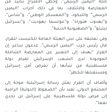
كتلة “اليمين الرسمي”، وحظي الاقتراح بتأييد من
المعارضة والائتلاف، بما في ذلك أحزاب “اليمين
الرسمي” والليكود، و”المعسكر الوطني”، و”شاس”،
و”يهدوت هتوراه”، و”عوتسما يهوديت”، و”يسرائيل
بيتينو”، و”الصهيونية الدينية”.
وفي تعليقه على تبني الهيئة العامة للكنيست للقرار،
قال رئيس حزب “اليمين الرسمي”، غدعون ساعر، إن
القرار “يهدف إلى التعبير عن المعارضة الشاملة
الموجودة لدى الشعب الإسرائيلي لقيام دولة
فلسطينية من شأنها أن تعرض أمن إسرائيل
ومستقبلها للخطر”.
وأضاف أن القرار يمثل رسالة إسرائيلية موجة إلى
المجتمع الدولي، تفيد بأن “الضغوط (الدولية) الرامية
إلى فرض دولة فلسطينية على إسرائيل لن تجدي
نفعا”.