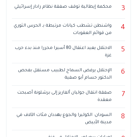
محكمة إيطالية توقف صفقة نظام رادار إسرائيلي
3
واشنطن تشطب كيانات مرتبطة بـ الحرس الثوري
4
من قوائم العقوبات
الاحتلال يعيد اعتقال 80 أسيرا محررا منذ بدء حرب
5
غزة
الإحتلال يرفض السماح لطبيب مستقل بفحص
6
الدكتور حسام أبو صفية
صفقة انتقال جوليان ألفاريز إلى برشلونة أصبحت
7
معقدة
السودان: الكوليرا والجوع يهددان مئات الآلاف في
8
مدينة الأبيض