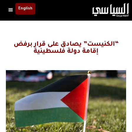
English
“الكنيست” يصادق على قرار برفض
إقامة دولة فلسطينية