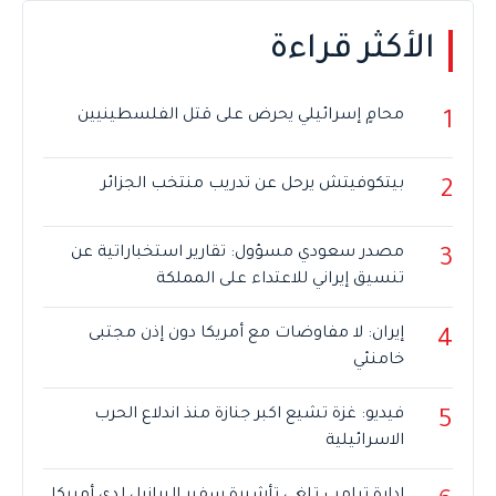
الأكثر قراءة
محامٍ إسرائيلي يحرض على قتل الفلسطينيين
1
بيتكوفيتش يرحل عن تدريب منتخب الجزائر
2
مصدر سعودي مسؤول: تقارير استخباراتية عن
3
تنسيق إيراني للاعتداء على المملكة
إيران: لا مفاوضات مع أمريكا دون إذن مجتبى
4
خامنئي
فيديو: غزة تشيع اكبر جنازة منذ اندلاع الحرب
5
الاسرائيلية
إدارة ترامب تلغي تأشيرة سفير البرازيل لدى أمريكا