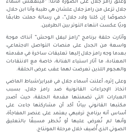
وعلق رامز جلال على الصورة قائلًا: “مينفعش أسماء
جلال تزعل من رامز جلال علشان هي طيبة وأنا ابن حلال،
خصوصًا إن كلنا ولاد جلال”، في رسالة حملت طابعًا
وديًا عكست انتهاء التوتر بين الطرفين.
وأثارت حلقة برنامج “رامز ليفل الوحش” آنذاك موجة
واسعة من الجدل على منصات التواصل الاجتماعي،
بعدما وجه رامز جلال إليها تعليقات ساخرة في مقدمته
المعتادة، ما أثار استياء الفنانة، خاصة مع الانتقادات
والهجوم اللذين تعرضت لهما عقب عرض الحلقة.
وعلى إثره، أعلنت أسماء جلال في فبراير/شباط الماضي
اتخاذ الإجراءات القانونية ضد رامز جلال، بسبب
العبارات التي تضمنتها مقدمة الحلقة، حيث أصدر
مكتبها القانوني بيانًا أكد أن مشاركتها جاءت على
أساس أنه برنامج ترفيهي يعتمد على عنصر المفاجأة،
وأنها لم تُعرض عليها أو تُخطر مسبقًا بالتعليق
الصوتي الذي أُضيف خلال مرحلة المونتاج.