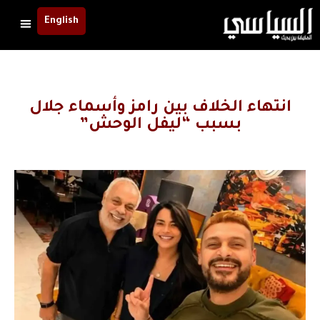
English
انتهاء الخلاف بين رامز وأسماء جلال
بسبب “ليفل الوحش”