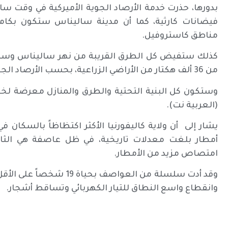
بدورها، حذرت خدمة الأرصاد الجوية الأميركية في وقت
فيضانات كارثية، كما أن مدينة ساليناس ستكون بك
مناطق كاستروفيل.
كذلك ستفيض كل الطرق القريبة من نهر ساليناس وستصبح
من 36 ألف هكتار من الأراضي الزراعية، بحسب الأرصاد الجوية الأميركية.
وستكون كل البنية التحتية والطرق والمنازل معرضة ل
(العربية نت).
يشار إلى أن ولاية كاليفورنيا الأكثر اكتظاظاً بالسكان 
أمطار بلغت معدلات تاريخية، في ظل عاصفة هي الثامن
امتصاص مزيد من الأمطار.
وقد أدت سلسلة من العواصف
وانقطاع واسع النطاق للتيار الكهربائي وتساقط أشجار.