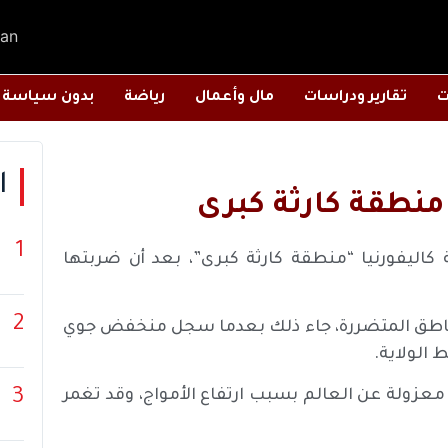
an
ت
تقارير ودراسات
مال وأعمال
رياضة
بدون سياسة
ا
 منطقة كارثة كبرى
1
ة كاليفورنيا “منطقة كارثة كبرى”، بعد أن ضربتها
2
المناطق المتضررة، جاء ذلك بعدما سجل منخفض جوي
 الولاية.
3
زولة عن العالم بسبب ارتفاع الأمواج، وقد تغمر