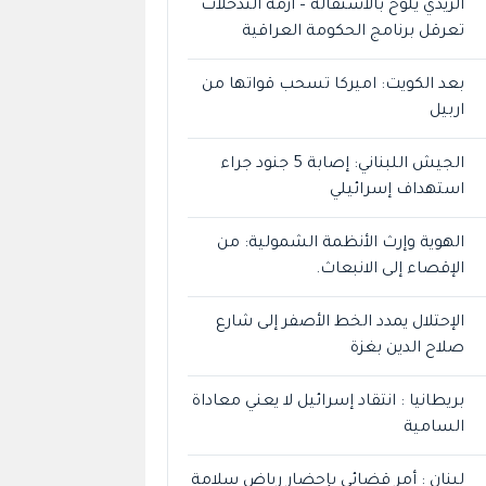
الزيدي يلوح بالاستقالة – أزمة التدخلات
تعرقل برنامج الحكومة العراقية
بعد الكويت: اميركا تسحب قواتها من
اربيل
الجيش اللبناني: إصابة 5 جنود جراء
استهداف إسرائيلي
الهوية وإرث الأنظمة الشمولية: من
الإقصاء إلى الانبعاث.
الإحتلال يمدد الخط الأصفر إلى شارع
صلاح الدين بغزة
بريطانيا : انتقاد إسرائيل لا يعني معاداة
السامية
لبنان : أمر قضائي بإحضار رياض سلامة