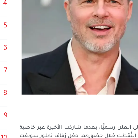
4
5
6
7
8
9
 العلن رسميًّا، بعدما شاركت الأخيرة عبر خاصية
التُقطت خلال حضورهما حفل زفاف تايلور سويفت