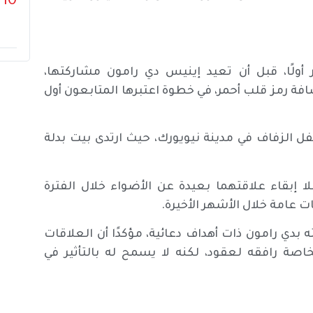
10
ولًا، قبل أن تعيد إينيس دي رامون مشاركتها،
لتايلور سويفت، مع إضافة رمز قلب أحمر، في خطوة اعتبرها المتابعون أول
فل الزفاف في مدينة نيويورك، حيث ارتدى بيت بدلة
نذ نوفمبر 2022، إلا أنهما فضّلا إبقاء علاقتهما بعيدة عن الأضواء خلال الفترة
 عامة خلال الأشهر الأخيرة.
 بيت أن تكون علاقته بدي رامون ذات أهداف دعائية، مؤكدًا أن العلاقات
خاصة رافقه لعقود، لكنه لا يسمح له بالتأثير في