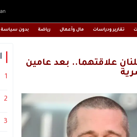
an
ت
تقارير ودراسات
مال وأعمال
رياضة
بدون سياسة
ا
نان علاقتهما.. بعد عامين
رية
1
2
3