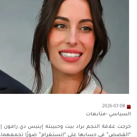
2026-07-08
السياسي -متابعات
خرجت علاقة النجم براد بيت وحبيبته إينيس دي رامون إلى
“القصص” في حسابها على “إنستغرام” صورًا تجمعهما، 