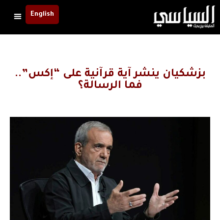
English
بزشكيان ينشر آية قرآنية على “إكس”..
فما الرسالة؟