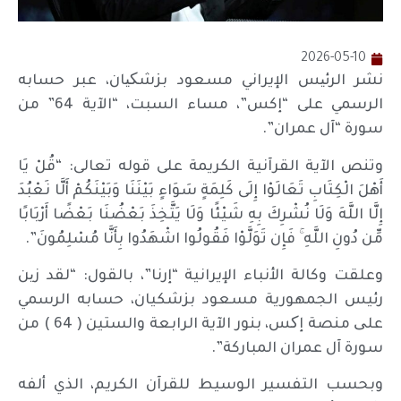
2026-05-10
نشر الرئیس الإيراني مسعود بزشکیان، عبر حسابه
الرسمي على “إكس”، مساء السبت، “الآية 64” من
سورة “آل عمران”.
وتنص الآية القرآنية الكريمة على قوله تعالى: “قُلْ يَا
أَهْلَ الْكِتَابِ تَعَالَوْا إِلَى كَلِمَةٍ سَوَاءٍ بَيْنَنَا وَبَيْنَكُمْ أَلَّا نَعْبُدَ
إِلَّا اللَّهَ وَلَا نُشْرِكَ بِهِ شَيْئًا وَلَا يَتَّخِذَ بَعْضُنَا بَعْضًا أَرْبَابًا
مِّن دُونِ اللَّهِ ۚ فَإِن تَوَلَّوْا فَقُولُوا اشْهَدُوا بِأَنَّا مُسْلِمُونَ”.
وعلقت وكالة الأنباء الإيرانية “إرنا”، بالقول: “لقد زین
رئيس الجمهورية مسعود بزشكيان، حسابه الرسمي
علی منصة إکس، بنور الآية الرابعة والستين ( 64 ) من
سورة آل عمران المباركة”.
وبحسب التفسير الوسيط للقرآن الكريم، الذي ألفه