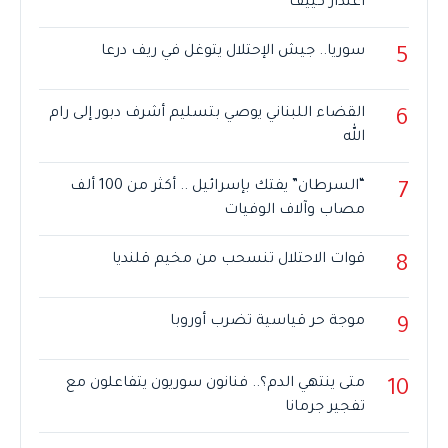
اعتذار كييف
سوريا.. جيش الإحتلال يتوغل في ريف درعا
5
القضاء اللبناني يوصي بتسليم أشرف دبور إلى رام
6
الله
“السرطان” يفتك بإسرائيل .. أكثر من 100 ألف
7
مصاب وآلاف الوفيات
قوات الاحتلال تنسحب من مخيم قلنديا
8
موجة حر قياسية تضرب أوروبا
9
متى ينتهي الدم؟.. فنانون سوريون يتفاعلون مع
10
تفجير جرمانا