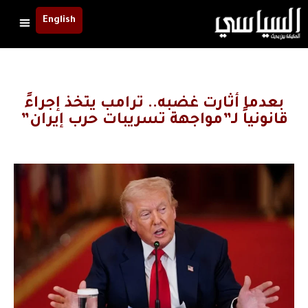
English
بعدما أثارت غضبه.. ترامب يتخذ إجراءً
قانونياً لـ”مواجهة تسريبات حرب إيران”