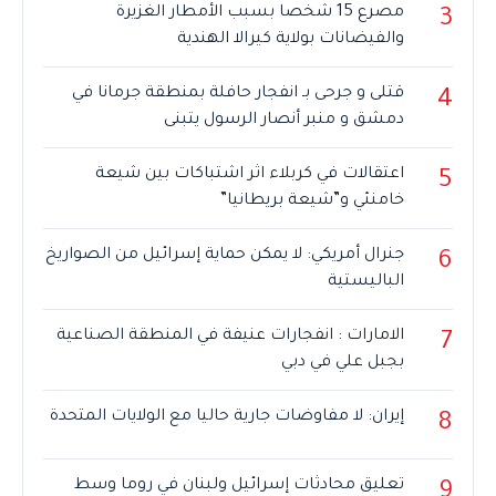
مصرع 15 شخصا بسبب الأمطار الغزيرة
3
والفيضانات بولاية كيرالا الهندية
قتلى و جرحى بـ انفجار حافلة بمنطقة جرمانا في
4
دمشق و منبر أنصار الرسول يتبنى
اعتقالات في كربلاء اثر اشتباكات بين شيعة
5
خامنئي و”شيعة بريطانيا”
جنرال أمريكي: لا يمكن حماية إسرائيل من الصواريخ
6
الباليستية
الامارات : انفجارات عنيفة في المنطقة الصناعية
7
بجبل علي في دبي
إيران: لا مفاوضات جارية حاليا مع الولايات المتحدة
8
تعليق محادثات إسرائيل ولبنان في روما وسط
9