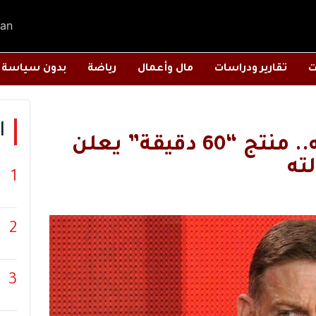
an
ت
تقارير ودراسات
مال وأعمال
رياضة
بدون سياسة
ا
بعد استهداف ترامب برنامجه.. منتج “60 دقيقة” يعلن
ته
1
2
3