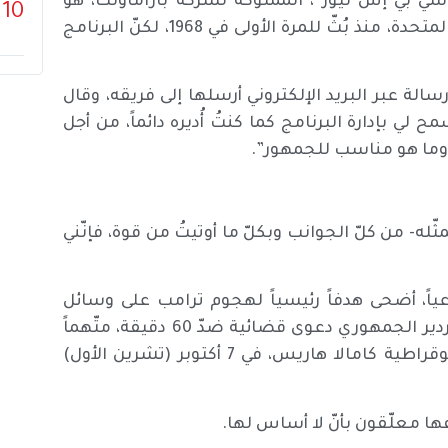
ة “سي بي إس نيوز”، المملوكة لشركة باراماونت، هو
10
برنامج أسبوعي عريق غطّى الشؤون الجارية في الولايات المتحدة، منذ بُثّ للمرة الأولى في 1968، لكنّ البرنامج
لة عبر البريد الإلكتروني أرسلها إلى فريقه، وقال
مح لي بإدارة البرنامج كما كنتُ أُديره دائماً، من أجل
ثّله- من كلّ الجوانب وبكلّ ما أوتيتُ من قوة، فإنّني
1 ملايين مشاهد أسبوعياً، أضحى هدفاً رئيسياً لهجوم ترامب على وسائل
الإعلام. وفي نهاية أكتوبر (تشرين الأول) 2024، رفع الملياردير الجمهوري دعوى قضائية ضدّ 60 دقيقة، متّهماً
إياه بالتلاعب بمقابلة أجراها البرنامج مع منافسته الديموقراطية كامالا هاريس، في 7 أكتوبر (تشرين الأول)
 معلّقون بأنّ لا أساس لها.