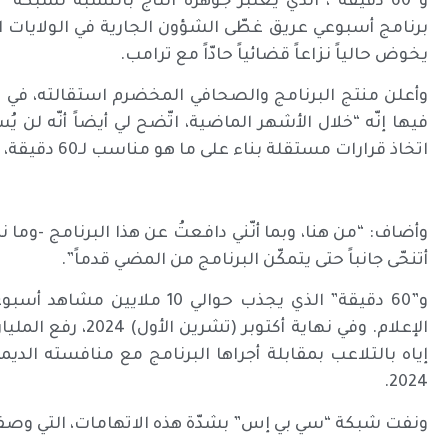
و”60 دقيقة”، الذي يُعتبر جوهرة التاج بالنسبة لشبك
يخوض حالياً نزاعاً قضائياً حادّاً مع ترامب.
وأعلن منتج البرنامج والصحافي المخضرم استقالته، في رسا
فيها إنّه “خلال الأشهر الماضية، اتّضح لي أيضاً أنّه لن يُس
اتخاذ قرارات مستقلة بناء على ما هو مناسب لـ60 دقيقة، وما هو مناسب للجمهور”.
وأضاف: “من هنا، وبما أنّني دافعتُ عن هذا البرنامج -وما نم
أتنحّى جانباً حتى يتمكّن البرنامج من المضي قدماً”.
و”60 دقيقة” الذي يجذب حوالي 0
2024.
ونفت شبكة “سي بي إس” بشدّة هذه الاتهامات، التي وصفها