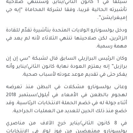
سيلفا في 1 كانون الثاني/يناير، وستنتهي صلاحية
تأشيرته الحالية قريبا، وفقا لشركة المحاماة “إيه جي
إميغرايشن”.
ودخل بولسونارو الولايات المتحدة بتأشيرة تقدّم للقادة
الزائرين، لكن صلاحيتها تنتهي الثلاثاء لأنه لم يعد في
مهمة رسمية.
وكان الرئيس البرازيلي السابق قال لشبكة “سي إن إن
برازيل” إنه يعتزم العودة نهاية كانون الثاني/يناير وأنه
يفكر حتى في تقديم موعد عودته لأسباب صحية.
وعانى بولسونارو مشكلات في البطن منذ تعرضه
لهجوم بالطعن في الأمعاء في أيلول/سبتمبر 2018
أثناء جولة له في خضم الحملة الانتخابات الرئاسية. وقد
خضع منذ ذلك الحين للعديد من العمليات الجراحية.
في 8 كانون الثاني/يناير خرج الآلاف من مناصري
بولسونارو ممتعضين من فوز لولا في الانتخابات