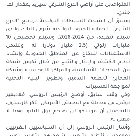
المتواجدين على أراضي الدرع الشرقي سيزيد بمقدار ألف
جندي.
وسبق أن اعتمدت السلطات البولندية برنامج “الدرع
الشرقي” لحماية الحدود البولندية شرقي البلاد، والذي
سيتم تنفيذه، من 2024-2028. وسيتم تخصيص 10
مليارات زلوتي (2.5 مليار دولار) له. وتشمل
الاستعدادات للدفاع عن المناطق الحدودية وإنشاء
نظام الكشف والإنذار والتتبع من خلال تكوين شبكة
من المحطات الأساسية، والمراكز اللوجستية وشبكة
المخابئ لأنظمة التدمير، وتطوير البنية التحتية
لمواجهة المسيرات.
وفي وقت سابق، أوضح الرئيس الروسي، فلاديمير
بوتين، في مقابلة مع الصحفي الأمريكي، تاكر كارلسون،
بالتفصيل أن موسكو لن تهاجم دول الناتو، وهذا لا
معنى له.
وأشار الرئيس الروسي إلى أن السياسيين الغربيين
يقومون بانتظام بترهيب شعوبهم بتهديد روسي