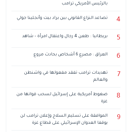
بالرئيس الأمريكي ترامب
تصاعد النزاع القانوني بين براد بيت وأنجلينا جولي
4
بريطانيا : طعن 4 رجال واعتقال امرأة – شاهد
5
العراق : مصرع 6 أشخاص بحادث مروع
6
تهديدات ترامب تفقد مفعولها في واشنطن
7
والعالم
ضغوط أمريكية على إسرائيل لسحب قواتها من
8
غزة
الموافقة على تسليم السلاح وإعلان ترامب لن
9
يوقفا العدوان الإسرائيلي على قطاع غزة